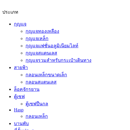
ประเภท
กุญแจ
กุญแจทองเหลือง
กุญแจเหล็ก
กุญแจแฟชั่นอลูมิเนียมไลท์
กุญแจสแตนเลส
กุญแจรวมสำหรับกระเป๋าเดินทาง
สายฟ้า
กลอนเหล็กขนาดเล็ก
กลอนสแตนเลส
ล็อคจักรยาน
ตู้เซฟ
ตู้เซฟปืนกล
Hasp
กลอนเหล็ก
บานพับ