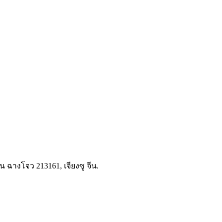
นน ฉางโจว 213161, เจียงซู จีน.