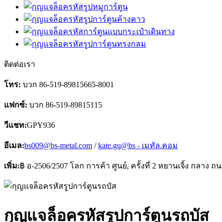
ติดต่อเรา
โทร:
บวก 86-519-89815665-8001
แฟกซ์:
บวก 86-519-89815115
วีแชท:
GPY936
อีเมล:
bs009@bs-metal.com
/
kate.gu@bs - เมทัล.คอม
เพิ่ม:
฿ อ-2506/2507 โลก การค้า ศูนย์, ครั้งที่ 2 หยานเจิ้ง กลาง ถ
กุญแจล็อครหัสรูปการ์ตูนรถบัส