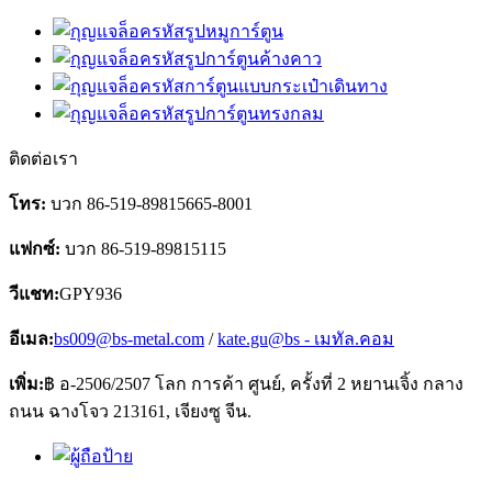
ติดต่อเรา
โทร:
บวก 86-519-89815665-8001
แฟกซ์:
บวก 86-519-89815115
วีแชท:
GPY936
อีเมล:
bs009@bs-metal.com
/
kate.gu@bs - เมทัล.คอม
เพิ่ม:
฿ อ-2506/2507 โลก การค้า ศูนย์, ครั้งที่ 2 หยานเจิ้ง กลาง
ถนน ฉางโจว 213161, เจียงซู จีน.